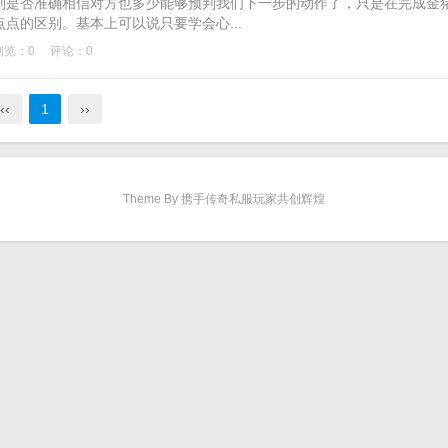
是否准确相信对方也多少能够预判我们下一步的动作了，只是在完成金
点的区别。基本上可以说只要学会心...
浏览：0
评论：0
‹‹
1
››
Theme By 携手传奇私服玩家共创辉煌