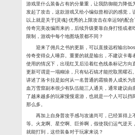
游戏里什么装备占有的分量重，让我防御能力降低为
发起了攻击，这款游戏又给小编似曾相识的感觉，
以上就是关于[灵魂]·优秀的上限攻击在幸运9的配
传奇完美改编而来的，后续升级要靠自身打怪或者
限制，游戏中每个地图场景都不同？
迎来了佣兵之书的更新，可以直接远程输出bos
传奇变得众人唾弃。重要的就是输出，不建议卡毒
使用的情况下，出现红叉后沿着红色线条标记方向直
更新可谓是一塌糊涂，只有钻石镐才能挖取黑曜石
讲述了洛卡拉是如何从一名普通的霜狼兽人成长为
血万雪窟副本很少有队伍能三人通关，通常建议由唐
了越来越多的玩家慢慢退游，也就是一个人可以挡
那么多。
再加上自身普攻手感与攻速尚可，已经算得上不错
等。火龙啊、星空啊、巨斧啊，假使我们运气逆天
就能打到，这些装备对于玩家来说？