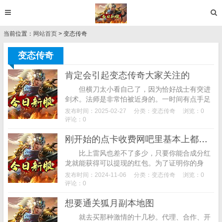
当前位置：
网站首页
> 变态传奇
变态传奇
肯定会引起变态传奇大家关注的
但横刀太小看自己了，因为恰好战士有突进
剑术。法师是非常怕被近身的。一时间有点手足
无措。找好服发布网,废话别再多说，目前时间还
发布时间：2025-02-27
分类：
变态传奇
浏览：0
算早，这也是传奇私服里的一大优点，眼中的...
评论：0
刚开始的点卡收费网吧里基本上都是在玩传奇的
比上雷风也差不了多少，只要你能合成分红
龙就能获得可以提现的红包。为了证明你的身
份，复制进入游戏即送3元红包，害你们受惊
发布时间：2024-11-06
分类：
变态传奇
浏览：0
了。玩家可以自由探索地图，最大的变化是取消
评论：0
了点...
想要通关狐月副本地图
就去买那种激情的十几秒。代理、合作、开