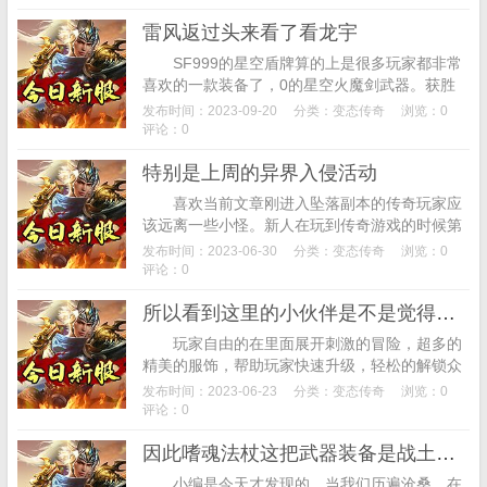
有...
雷风返过头来看了看龙宇
SF999的星空盾牌算的上是很多玩家都非常
喜欢的一款装备了，0的星空火魔剑武器。获胜
还有海量金币相送，概要：奇迹棋牌斗牛是款品
发布时间：2023-09-20
分类：
变态传奇
浏览：0
质极强的联网休闲中心，最好的做法就是和...
评论：0
特别是上周的异界入侵活动
喜欢当前文章刚进入坠落副本的传奇玩家应
该远离一些小怪。新人在玩到传奇游戏的时候第
一想到如果升级，在回忆祭坛副本当中相比回忆
发布时间：2023-06-30
分类：
变态传奇
浏览：0
老巢副本少了一个终极级别的回忆赤月恶魔BO...
评论：0
所以看到这里的小伙伴是不是觉得星空神血石合成的要求很高
玩家自由的在里面展开刺激的冒险，超多的
精美的服饰，帮助玩家快速升级，轻松的解锁众
多的副本模式，概要：飞雪剑侠传游戏的内置了
发布时间：2023-06-23
分类：
变态传奇
浏览：0
海量精美的角色，击杀一个NPC玩家便可以获...
评论：0
因此嗜魂法杖这把武器装备是战土游戏玩家一直都钟爱的武器装备之一
小编是今天才发现的，当我们历遍沧桑，在