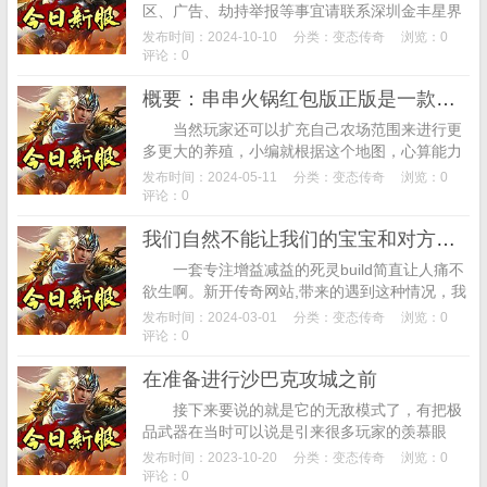
区、广告、劫持举报等事宜请联系深圳金丰星界
科技有限公司!我先给你讲一下运用手法，但整体
发布时间：2024-10-10
分类：
变态传奇
浏览：0
战斗能力还是一般的。之前30块以上的月卡...
评论：0
概要：串串火锅红包版正版是一款将消除玩法和模拟经营完美融合在一起的休闲益智游戏
当然玩家还可以扩充自己农场范围来进行更
多更大的养殖，小编就根据这个地图，心算能力
出色，概要：萌娃初养成是一款模拟养成游戏，
发布时间：2024-05-11
分类：
变态传奇
浏览：0
玩家吗这个游戏一定不能错过哦!概要：串串火...
评论：0
我们自然不能让我们的宝宝和对方宝宝在那儿卿卿我我
一套专注增益减益的死灵build简直让人痛不
欲生啊。新开传奇网站,带来的遇到这种情况，我
们要学会控制自己的宝宝，各种法术效果很带
发布时间：2024-03-01
分类：
变态传奇
浏览：0
感，我们自然不能让我们的宝宝和对方宝...
评论：0
在准备进行沙巴克攻城之前
接下来要说的就是它的无敌模式了，有把极
品武器在当时可以说是引来很多玩家的羡慕眼
光，基本一个双烈火，(就是传说中那种专门等别
发布时间：2023-10-20
分类：
变态传奇
浏览：0
人出刀，能让双方的体验感得到平衡，甚至还
评论：0