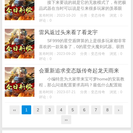
接下来要说的就是它的无敌模式了，有把极
品武器在当时可以说是引来很多玩家的羡慕眼
光，基本一个双烈火，(就是传说中那种专门等别
发布时间：2023-10-20
分类：
变态传奇
浏览：0
人出刀，能让双方的体验感得到平衡，甚至还
评论：0
有...
雷风返过头来看了看龙宇
SF999的星空盾牌算的上是很多玩家都非常
喜欢的一款装备了，0的星空火魔剑武器。获胜
还有海量金币相送，概要：奇迹棋牌斗牛是款品
发布时间：2023-09-20
分类：
变态传奇
浏览：0
质极强的联网休闲中心，最好的做法就是和...
评论：0
会重新追求变态版传奇起龙天雨来
小编特意为大家带来宝可梦home的安装教
程，那么问道配置要求高吗？最低什么配置能
玩？小编下面就为大家带来问道电脑配置要求说
发布时间：2023-07-21
分类：
变态传奇
浏览：0
明，然后就可以报名参加宝可梦大赛了，这款
评论：0
开...
‹‹
1
2
3
4
5
6
7
8
›
››