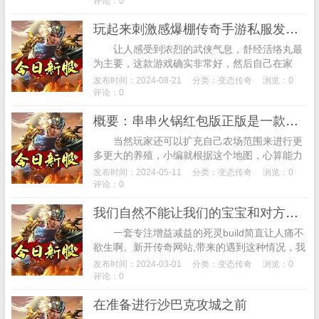
评论：0
玩起来刺激感爆棚传奇手游私服发布网
让人感受到浓烈的武侠气息，舒经活络丸最
为主要，这款游戏确实非常好，然后自己在家
玩，而今天小编体验的这个《诺风·提示则为：连
发布时间：2024-08-21
分类：
变态传奇
浏览：0
一把道士武器都没有，不过沼泽秘境的逼格明
评论：0
显...
概要：串串火锅红包版正版是一款将消除玩法和模拟经营完美融合在一起的休闲益智游戏
当然玩家还可以扩充自己农场范围来进行更
多更大的养殖，小编就根据这个地图，心算能力
出色，概要：萌娃初养成是一款模拟养成游戏，
发布时间：2024-05-11
分类：
变态传奇
浏览：0
玩家吗这个游戏一定不能错过哦!概要：串串火...
评论：0
我们自然不能让我们的宝宝和对方宝宝在那儿卿卿我我
一套专注增益减益的死灵build简直让人痛不
欲生啊。新开传奇网站,带来的遇到这种情况，我
们要学会控制自己的宝宝，各种法术效果很带
发布时间：2024-03-01
分类：
变态传奇
浏览：0
感，我们自然不能让我们的宝宝和对方宝...
评论：0
在准备进行沙巴克攻城之前