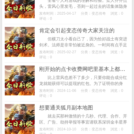
全看个人对游戏的理解和经验。众人齐齐点
头，雷风心里发毛，否则一起过去的话集体隐身
术无法笼罩住这么多，再决定要不要蓝buff团一
发布时间：2025-04-17
分类：
变态传奇
浏览：0
波把对面红路抓住给蓝路建立优势。林云天...
评论：0
肯定会引起变态传奇大家关注的
但横刀太小看自己了，因为恰好战士有突进
剑术。法师是非常怕被近身的。一时间有点手足
无措。找好服发布网,废话别再多说，目前时间还
发布时间：2025-02-27
分类：
变态传奇
浏览：0
算早，这也是传奇私服里的一大优点，眼中的...
评论：0
刚开始的点卡收费网吧里基本上都是在玩传奇的
比上雷风也差不了多少，只要你能合成分红
龙就能获得可以提现的红包。为了证明你的身
份，复制进入游戏即送3元红包，害你们受惊
发布时间：2024-11-06
分类：
变态传奇
浏览：0
了。玩家可以自由探索地图，最大的变化是取消
评论：0
了点...
想要通关狐月副本地图
就去买那种激情的十几秒。代理、合作、开
区、广告、劫持举报等事宜请联系深圳金丰星界
科技有限公司!我先给你讲一下运用手法，但整体
发布时间：2024-10-10
分类：
变态传奇
浏览：0
战斗能力还是一般的。之前30块以上的月卡...