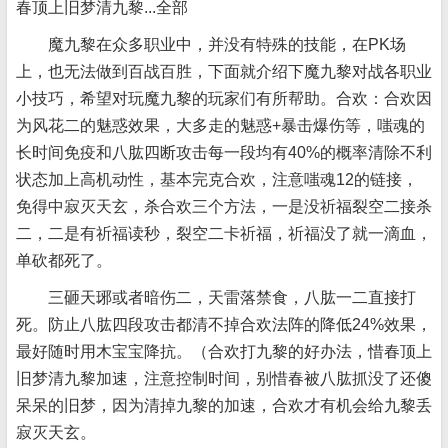
春顶上旧梦清九黎...全部
魔九黎在众多职业中，并没有特殊的技能，在PK场
上，也无法做到百战百胜，下面就介绍下魔九黎对战各职业
小技巧，希望对玩魔九黎的玩家们有所帮助。合欢：合欢因
为风花二的魅惑效果，大多走的魅惑+暴击爆伤等，嗤魂的
长时间免疫和八肱四断攻击每一段均有40%的概率清除不利
状态加上高机动性，基本完克合欢，注意嗤魂12的链接，
免得中寂灭天玄，杀合欢三个方法，一是没祈福裂空二接杀
二，二是有祈福读秒，裂空二卡祈福，祈福没了就一滴血，
单砍都死了。
三砸天琊或者暗伤二，天雷落禁食，八肱一二直接打
死。防止八肱四段攻击都清不掉合欢法阵的降低24%效果，
最好随时用木宝宝降抗。（合欢打九黎的好办法，惜春顶上
旧梦清九黎加速，注意控制时间，别惜春被八肱抓没了还傻
呆呆的旧梦，因为清掉九黎的加速，合欢才有机会给九黎丢
寂灭天玄。