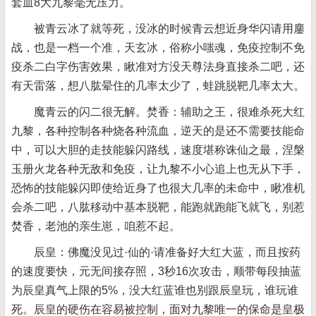
套血8大九黎毫无压力。
被青云冰了就等死，没冰的时候青云想近身华闪请用鏖
战，也是一档一个准，天玄冰，俗称小嗤魂，免疫控制不免
疫杀二白字伤害效果，瞅准对方没天尊法身直接杀二吧，还
有天雷落，想八肱晕住的几率太少了，蛙跳脱靶几率太大。
魔青云的闪二很无解。焚香：辅助之王，很难杀死大红
九黎，各种控制各种烧各种流血，逆天的是还不需要技能命
中，可以大胆的走技能躲闪路线，速度堪称诛仙之最，涅槃
玉册火龙各种无敌和免疫，让九黎不小心追上也无从下手，
恐怖的技能躲闪即使给近身了也很大几率的未命中，瞅准机
会杀二吧，八肱移动中基本脱靶，能跑就跑能飞就飞，别惹
焚香，老池的亲生崽，咱惹不起。
辰皇：佛魔没见过·仙的·请准备好大红大蓝，而且按药
的速度要快，元无间接存照，3秒16次攻击，顺带每段抽蓝
为辰皇真气上限的5%，没大红蓝谁也别跟辰皇玩，谁玩谁
死。辰皇的硬伤在容易被控制，面对九黎唯一的保命是皇极