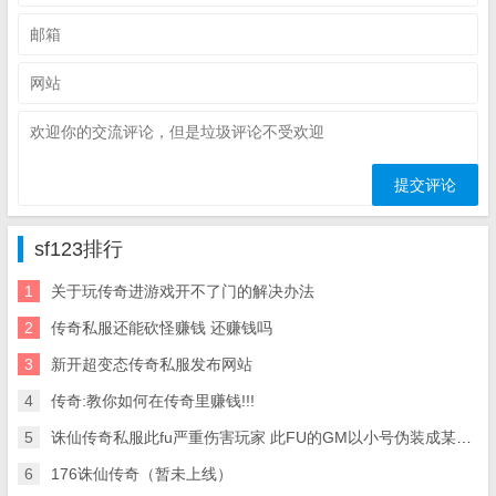
sf123排行
1
关于玩传奇进游戏开不了门的解决办法
2
传奇私服还能砍怪赚钱 还赚钱吗
3
新开超变态传奇私服发布网站
4
传奇:教你如何在传奇里赚钱!!!
5
诛仙传奇私服此fu严重伤害玩家 此FU的GM以小号伪装成某的行会 爱问知识
6
176诛仙传奇（暂未上线）