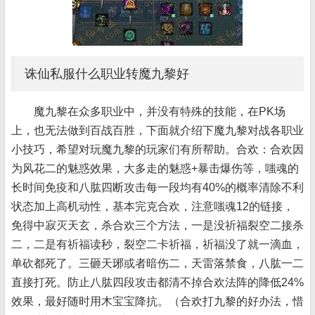
诛仙私服什么职业转魔九黎好
魔九黎在众多职业中，并没有特殊的技能，在PK场
上，也无法做到百战百胜，下面就介绍下魔九黎对战各职业
小技巧，希望对玩魔九黎的玩家们有所帮助。合欢：合欢因
为风花二的魅惑效果，大多走的魅惑+暴击爆伤等，嗤魂的
长时间免疫和八肱四断攻击每一段均有40%的概率清除不利
状态加上高机动性，基本完克合欢，注意嗤魂12的链接，
免得中寂灭天玄，杀合欢三个方法，一是没祈福裂空二接杀
二，二是有祈福读秒，裂空二卡祈福，祈福没了就一滴血，
单砍都死了。三砸天琊或者暗伤二，天雷落禁食，八肱一二
直接打死。防止八肱四段攻击都清不掉合欢法阵的降低24%
效果，最好随时用木宝宝降抗。（合欢打九黎的好办法，惜