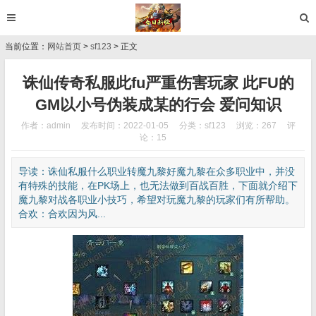
当前位置：
网站首页
>
sf123
> 正文
诛仙传奇私服此fu严重伤害玩家 此FU的
GM以小号伪装成某的行会 爱问知识
作者：admin
发布时间：2022-01-05
分类：
sf123
浏览：267
评
论：15
导读：诛仙私服什么职业转魔九黎好魔九黎在众多职业中，并没
有特殊的技能，在PK场上，也无法做到百战百胜，下面就介绍下
魔九黎对战各职业小技巧，希望对玩魔九黎的玩家们有所帮助。
合欢：合欢因为风...