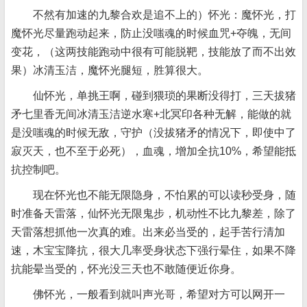
不然有加速的九黎合欢是追不上的）怀光：魔怀光，打
魔怀光尽量跑动起来，防止没嗤魂的时候血咒+夺魄，无间
变花，（这两技能跑动中很有可能脱靶，技能放了而不出效
果）冰清玉洁，魔怀光腿短，胜算很大。
仙怀光，单挑王啊，碰到猥琐的果断没得打，三天拔猪
矛七里香无间冰清玉洁逆水寒+北冥印各种无解，能做的就
是没嗤魂的时候无敌，守护（没拔猪矛的情况下，即使中了
寂灭天，也不至于必死），血魂，增加全抗10%，希望能抵
抗控制吧。
现在怀光也不能无限隐身，不怕累的可以读秒受身，随
时准备天雷落，仙怀光无限鬼步，机动性不比九黎差，除了
天雷落想抓他一次真的难。出来必当受的，起手苦行清加
速，木宝宝降抗，很大几率受身状态下强行晕住，如果不降
抗能晕当受的，怀光没三天也不敢随便近你身。
佛怀光，一般看到就叫声光哥，希望对方可以网开一