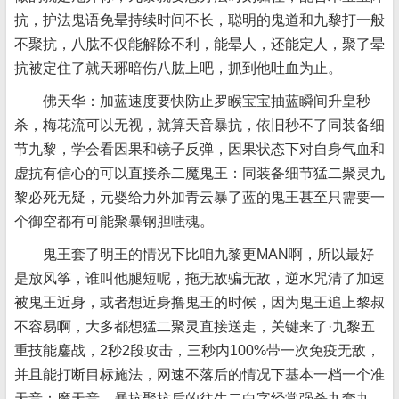
抗，护法鬼语免晕持续时间不长，聪明的鬼道和九黎打一般
不聚抗，八肱不仅能解除不利，能晕人，还能定人，聚了晕
抗被定住了就天琊暗伤八肱上吧，抓到他吐血为止。
佛天华：加蓝速度要快防止罗睺宝宝抽蓝瞬间升皇秒
杀，梅花流可以无视，就算天音暴抗，依旧秒不了同装备细
节九黎，学会看因果和镜子反弹，因果状态下对自身气血和
虚抗有信心的可以直接杀二魔鬼王：同装备细节猛二聚灵九
黎必死无疑，元婴给力外加青云暴了蓝的鬼王甚至只需要一
个御空都有可能聚暴钢胆嗤魂。
鬼王套了明王的情况下比咱九黎更MAN啊，所以最好
是放风筝，谁叫他腿短呢，拖无敌骗无敌，逆水咒清了加速
被鬼王近身，或者想近身撸鬼王的时候，因为鬼王追上黎叔
不容易啊，大多都想猛二聚灵直接送走，关键来了·九黎五
重技能鏖战，2秒2段攻击，三秒内100%带一次免疫无敌，
并且能打断目标施法，网速不落后的情况下基本一档一个准
天音：魔天音，暴抗聚抗后的往生二白字经常强杀九套九