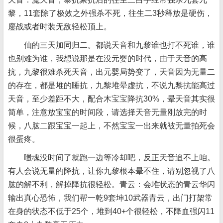
黎，11套除了极效之外强杀不死，往生二3秒释放是硬伤，
鏖战或者时装无敌轻松顶上。
仙的三天加同归二。都说天音和九黎谁也打不死谁，谁
也别难为谁，我想说那是在没元婴的时代，由于天音的高
抗，九黎很难杀死天音，出元婴局势变了，天音因为无量二
的存在，都是堆的睡抗，九黎堆晕虚抗，不说九黎抗能高过
天音，至少差距不大，配合木宝宝降抗30%，晕天音其实很
简单，注意放宝宝的时间段，请选择天音无量刚放完的时
候，八肱二跟宝宝一起上，不然宝宝一出来就被无量拍死会
很蛋疼。
嗤魂没时间了就跑一边等冷却吧，反正天音追不上咱。
有人会说无量的降抗，让你九黎根本晕不住，请别忽视了八
肱的解不利，解掉降抗很轻松。青云：会堆状态的青云华闪
输出真心恐怖，我们帮一乾9套坤10武器青云，出门打架常
在身的状态不低于25个，堆到40+个很轻松，不降血强闪11