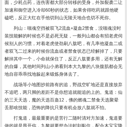
面，少耗点药，连伤害都大部分转移的受身，外加裂袭二让
加速和御空进入冷却60秒的状态，如果舍得吃药就跟他硬
磕吧，反正大红在手他切到山无陵天地合也切不死你。
列山：嗤魂空挡被双飞2流血+凝血2禁食，没嗤魂没时
装技能解的时候也不是必死无疑，一般列山都会有招老虎伺
候别人的习惯，对着老虎使劲刷八肱吧，有几率他凝血二或
者双飞二过来的时候你流血或者禁食状态已经解掉了，只要
解掉其中一个，小命就保住了，反正八肱要多用，还有无解
的自爆，其他时间列山小弟看到本大九黎的八块腹肌都会无
地自容乖乖找地躲起来锻炼身体去了。
战场等小地图抄前路有的追，野战空旷地还是直接放弃
不追吧，两只脚的差距不是你想追就能追的上的。鬼道：仙
的三天天选，魔的天选百蛊12，佛的燃魂二禁食天选聚晕
丢那啥技能，恐怖的降抗只要有机会放八肱就不怕。
打鬼道，最最重要的是苦行二随时清对方加速，鬼道要
做的就是甩开你，九黎就要想办法时刻黏住，配合木宝宝降