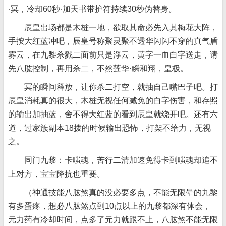
·冥，冷却60秒·加天书带护符持续30秒伪替身。
辰皇出场都是木桩一地，欲取其命必先入其梅花大阵，
手按大红蓝冲吧，辰皇号称聚灵聚不透华闪闪不穿的真气盾
雾云，在九黎杀戮二面前只是浮云，黄字一血白字送走，请
先八肱控制，再用杀二，不然莲华·瞬和翔，皇极。
冥的瞬间释放，让你杀二打空，就抽自己嘴巴子吧。打
辰皇消耗真的很大，木桩无视任何减免的白字伤害，和存照
的输出加抽蓝，舍不得大红蓝的看到辰皇就绕开吧。还有六
道，过家族副本18拨的时候输出恐怖，打架不给力，无视
之。
同门九黎：卡嗤魂，苦行二清加速免得卡到嗤魂却追不
上对方，宝宝降抗也重要。
（神通技能八肱煞真的没必要多点，不能无限晕的九黎
有多蛋疼，想必八肱煞点到10点以上的九黎都深有体会，
元力药有冷却时间，点多了元力就跟不上，八肱煞不能无限