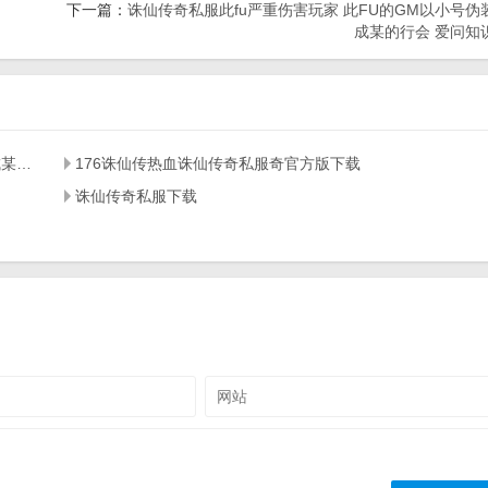
下一篇：
诛仙传奇私服此fu严重伤害玩家 此FU的GM以小号伪
成某的行会 爱问知
诛仙传奇私服此fu严重伤害玩家 此FU的GM以小号伪装成某的行会 爱问知识
176诛仙传热血诛仙传奇私服奇官方版下载
诛仙传奇私服下载