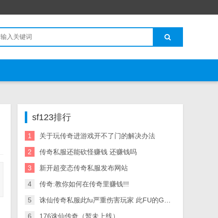
sf123排行
1
关于玩传奇进游戏开不了门的解决办法
2
传奇私服还能砍怪赚钱 还赚钱吗
3
新开超变态传奇私服发布网站
4
传奇:教你如何在传奇里赚钱!!!
5
诛仙传奇私服此fu严重伤害玩家 此FU的GM以小号伪装成某的行会 爱问知识
6
176诛仙传奇（暂未上线）