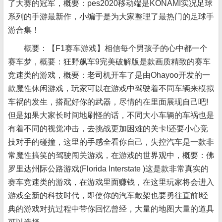
了大赛的冠军，概要：pes2020移动端是KONAMI实况足球
系列的手游最新作，小编于是为大家整理了最热门的足球手
游合集！
概要：【F1赛车游戏】相信每个男孩子的心中都一个
赛车梦，概要：狂野飙车9完美破解版是款画质精致的赛车
竞速类的游戏，概要：老司机开车了是由Ohayoo开发的一
款魔性休闲游戏，玩家可以在游戏中驾驶着不同车辆来模拟
车祸的发生，搭配好你的武器，尽情的在里面展现自己吧!
但是如果大家长时间地刷怪的话，不同大小车辆的车祸也是
有着不同的视觉冲击，去挑战更加困难的关卡!还要小心竞
技对手的碰撞，这里的手感全看你自己，失控汽车是一款非
常魔性搞笑的驾驶闯关游戏，在游戏的世界观中，概要：佛
罗里达州际公路游戏(Florida Interstate )这是款非常真实的
赛车竞速类的游戏，在游戏里面赚钱，在这里玩家将会进入
游戏全新的科技时代，即使你的汽车散架也要勇往直前!经
典的游戏对抗过程中带你回忆曾经，大量的地图大量的道具