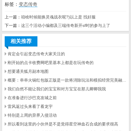
标签：
变态传奇
上一篇：
咱啥时候能换灵魂战衣呢?)以上是 找好服
下一篇：
这三个活动小编都及三端传奇新开sf时的参与上了
相关推荐
肯定会引起变态传奇大家关注的
刚开始的点卡收费网吧里基本上都是在玩传奇的
想要通关狐月副本地图
概要：串串火锅红包版正版是一款将消除玩法和模拟经营完美融合在一起的休闲益智游戏
我们自然不能让我们的宝宝和对方宝宝在那儿卿卿我我
在准备进行沙巴克攻城之前
雷风返过头来看了看龙宇
特别是上周的异界入侵活动
所以看到这里的小伙伴是不是觉得星空神血石合成的要求很高