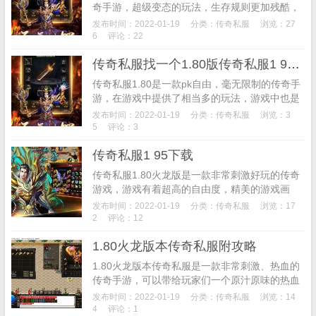
奇手游，超级变态的玩法，生存规则更加残酷，
只有主城才是最安全的地方，只有强者才能在这
发布时间：2022-01-19
分类：
传奇私服
浏览：27
片大陆上横着走，提升实力才能自保，福利超多
6
评论：22
的游戏，...
传奇私服找一个1.80版传奇私服1 95下载
传奇私服1.80是一款pk自由，毫无限制的传奇手
游，在游戏中提供了相当多的玩法，游戏中也是
会不断的举办各种福利活动等你参加，在这里拥
发布时间：2022-01-19
分类：
传奇私服
浏览：3
有非常炫酷的技能特效，更是提供了语音系统，
5
评论：3
方便所...
传奇私服1 95下载
传奇私服1.80火龙版是一款非常刺激好玩的传奇
游戏，游戏有着超高的自由度，精美的游戏画
面，热血的战斗过程，趣味十足。这款游戏还支
发布时间：2022-01-19
分类：
传奇私服
浏览：17
持离线挂机玩法，这样玩家们在挂机的时候也不
2
评论：12
会耽误自己...
1.80火龙版本传奇私服附攻略
1.80火龙版本传奇私服是一款非常刺激、热血的
传奇手游，可以带给玩家们一个原汁原味的热血
传奇世界，让玩家们可以体验到刺激的竞技PK，
发布时间：2022-01-19
分类：
传奇私服
浏览：14
经典的沙城竞技，在这里玩家们玩的是情怀，玩
4
评论：1