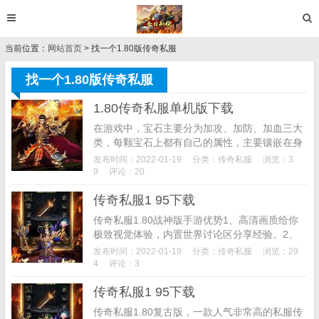
当前位置：
网站首页
> 找一个1.80版传奇私服
找一个1.80版传奇私服
1.80传奇私服单机版下载
在游戏中，宝石主要分为加攻、加防、加血三大
类，每颗宝石上都有自己的属性，主要镶嵌在身
上，便可把提升与宝石同等的属性值。宝石有等
发布时间：2022-01-19
分类：
传奇私服
浏览：3
级之分，等级越高所带的属性越高。那么如何获
9
评论：20
得宝石呢?主...
传奇私服1 95下载
传奇私服1.80战神版手游优势1、高清画质给你
极致视觉体验，内置世界讨论区分享经验。2、
驰骋山河，数百公会同房间竞技，决出谁才是天
发布时间：2022-01-19
分类：
传奇私服
浏览：29
下第一!3、高爆率的刷图模式，各种神装随处可
4
评论：3
见，带...
传奇私服1 95下载
传奇私服1.80复古版，一款人气非常高的私服传