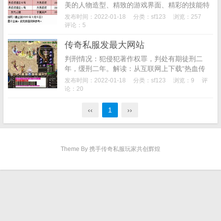
美的人物造型、精致的游戏界面、精彩的技能特
效尽揽其中。如果您是曾在沙城之战中流过血的
发布时间：2022-01-18
分类：
sf123
浏览：257
老英雄，您当然能一眼感受到别样的精彩!爆率全
评论：5
开，散人必...
传奇私服发最大网站
判刑情况：犯侵犯著作权罪，判处有期徒刑二
年，缓刑二年。解读：从互联网上下载“热血传
奇”游戏务端，对服务端内的数据进行修改，租赁
发布时间：2022-01-18
分类：
sf123
浏览：9
评
服务器搭建传奇私服，通过互联网聊天工具招揽
论：20
游戏玩家进游...
‹‹
1
››
Theme By 携手传奇私服玩家共创辉煌