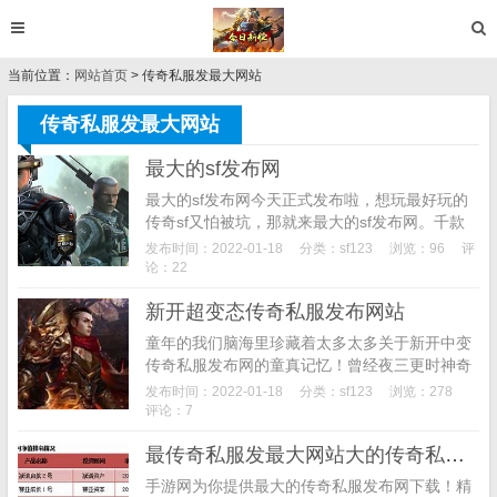
当前位置：
网站首页
> 传奇私服发最大网站
传奇私服发最大网站
最大的sf发布网
最大的sf发布网今天正式发布啦，想玩最好玩的
传奇sf又怕被坑，那就来最大的sf发布网。千款
传奇等你来挑，一定可以找到最适合你的哪一
发布时间：2022-01-18
分类：
sf123
浏览：96
评
款，赶紧下个最大的sf发布网试试吧！最大的sf
论：22
发布...
新开超变态传奇私服发布网站
童年的我们脑海里珍藏着太多太多关于新开中变
传奇私服发布网的童真记忆！曾经夜三更时神奇
的出现在网吧里端尸王打狗书！对于家教严的我
发布时间：2022-01-18
分类：
sf123
浏览：278
来说用神奇这2个字眼现并不夸张，作为一名道
评论：7
士出...
最传奇私服发最大网站大的传奇私服发布网
手游网为你提供最大的传奇私服发布网下载！精