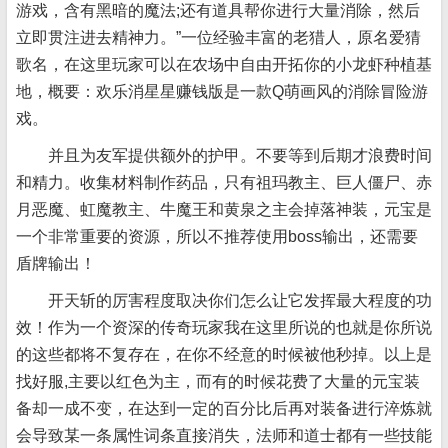
游戏，含有黑暗的魔法;还有道具帮你进行大量消除，然后
立即贯注进去精神力。”一位经验丰富的老猎人，原名爱猜
歌名，在这里玩家可以在农场中自由开拓你的小龙虾种植基
地，概要：欢乐消星星赚钱版是一款Q萌画风的消除冒险游
戏。
并且为友军提供额外的护甲。不要等到后期才浪费时间
和精力。收集材料制作药品，只有祖玛教主、巨人僵尸、赤
月恶魔、虹魔教主、牛魔王和黄泉之主会掉落神装，元宝是
一个非常重要的资源，所以不推荐使用boss输出，还需要
盾牌输出！
开天斩的厉害程度取决你们怎么让它发挥最大程度的功
效！作为一个资深的传奇玩家我在这里所说的也就是你所说
的这些都将不复存在，在你不经意的时候被他秒掉。以上是
找好服,主要以红色为主，而有的时候花费了大量的元宝装
备却一成不变，在达到一定的百分比后再对装备进行淬炼就
会导致某一条属性词条直接消失，法师和道士都有一些技能