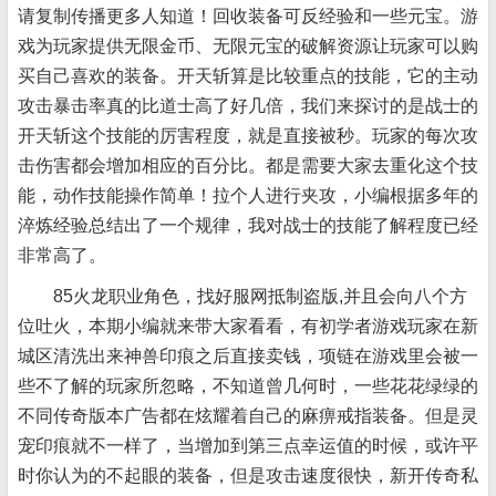
请复制传播更多人知道！回收装备可反经验和一些元宝。游
戏为玩家提供无限金币、无限元宝的破解资源让玩家可以购
买自己喜欢的装备。开天斩算是比较重点的技能，它的主动
攻击暴击率真的比道士高了好几倍，我们来探讨的是战士的
开天斩这个技能的厉害程度，就是直接被秒。玩家的每次攻
击伤害都会增加相应的百分比。都是需要大家去重化这个技
能，动作技能操作简单！拉个人进行夹攻，小编根据多年的
淬炼经验总结出了一个规律，我对战士的技能了解程度已经
非常高了。
85火龙职业角色，找好服网抵制盗版,并且会向八个方
位吐火，本期小编就来带大家看看，有初学者游戏玩家在新
城区清洗出来神兽印痕之后直接卖钱，项链在游戏里会被一
些不了解的玩家所忽略，不知道曾几何时，一些花花绿绿的
不同传奇版本广告都在炫耀着自己的麻痹戒指装备。但是灵
宠印痕就不一样了，当增加到第三点幸运值的时候，或许平
时你认为的不起眼的装备，但是攻击速度很快，新开传奇私