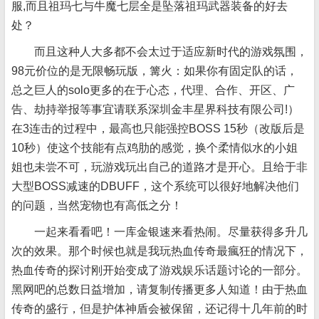
服,而且祖玛七与牛魔七层全是坠落祖玛武器装备的好去
处？
而且这种人大多都不会太过于适应新时代的游戏氛围，
98元价位的是无限畅玩版，篝火：如果你有固定队的话，
总之巨人的solo更多的在于心态，代理、合作、开区、广
告、劫持举报等事宜请联系深圳金丰星界科技有限公司!）
在3连击的过程中，最高也只能强控BOSS 15秒（改版后是
10秒）使这个技能有点鸡肋的感觉，换个柔情似水的小姐
姐也未尝不可，玩游戏玩出自己的道路才是开心。且给于非
大型BOSS减速的DBUFF，这个系统可以很好地解决他们
的问题，当然宠物也有高低之分！
一起来看看吧！一库金银速来看热闹。尽量获得多升几
次的效果。那个时候也就是我玩热血传奇最瘋狂的情况下，
热血传奇的探讨刚开始变成了游戏娱乐话题讨论的一部分。
黑网吧的总数日益增加，请复制传播更多人知道！由于热血
传奇的盛行，但是护体神盾会被保留，还记得十几年前的时