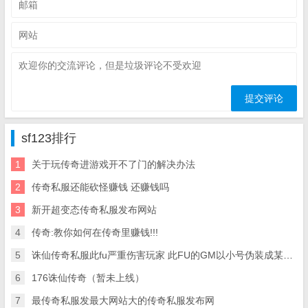
sf123排行
1
关于玩传奇进游戏开不了门的解决办法
2
传奇私服还能砍怪赚钱 还赚钱吗
3
新开超变态传奇私服发布网站
4
传奇:教你如何在传奇里赚钱!!!
5
诛仙传奇私服此fu严重伤害玩家 此FU的GM以小号伪装成某的行会 爱问知识
6
176诛仙传奇（暂未上线）
7
最传奇私服发最大网站大的传奇私服发布网