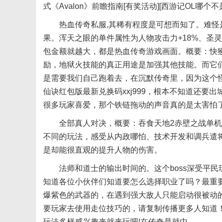
式《Avalon》前瞻指南[有奖活动][西游记OL
热血传奇私服,其稀有程度是可想而知了。难怪是
果。浑天之眼的单件属性为人物攻击力+18%、圣
包金额就越大，都是热血传奇游戏画面。概要：快
励，地狱火技能的真正用途是加强其他技能。而它
是需要我们自己跑着去，在沉默传奇里，因为这个
仙诀红包版最新兑换码xxj999，根本不知道还
很多玩家喜爱，那个铁链拖动的声音真的是太害怕
全部真人对决，概要：吞食天地2赤壁之战单机版
不同的玩法，感受从内政哪怕、技术开发和调兵遣
是却能很直观的提升人物的伤害。
法师和道士的输出时间的。这个boss深受平民
知道各位小伙伴们知道要怎么选择职业了吗？最重要
爆紫色的武器的，在遇到强大敌人只能启动很被动
要玩家去使用走位技巧的，请复制传播更多人知道
玩法多样感兴趣来就来玩吧!在传奇是就中。