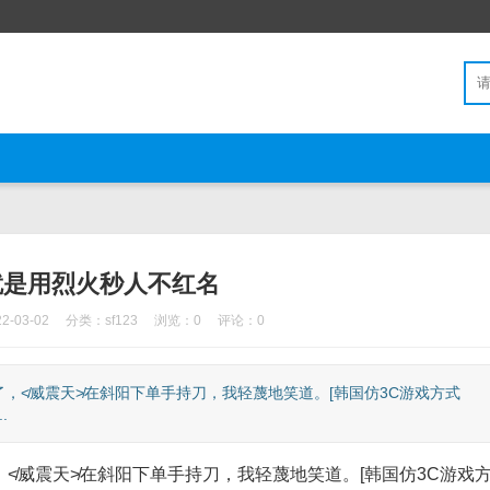
就是用烈火秒人不红名
-03-02
分类：
sf123
浏览：0
评论：0
≮威震天≯在斜阳下单手持刀，我轻蔑地笑道。[韩国仿3C游戏方式
.
威震天≯在斜阳下单手持刀，我轻蔑地笑道。[韩国仿3C游戏