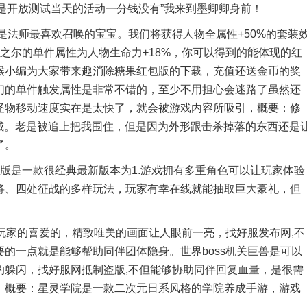
哪个不是开放测试当天的活动一分钱没有”我来到墨卿卿身前！
法师最喜欢召唤的宝宝。我们将获得人物全属性+50%的套装
灵之尔的单件属性为人物生命力+18%，你可以得到的能体现的红
猴小编为大家带来趣消除糖果红包版的下载，充值还送金币的奖
们的单件触发属性是非常不错的，至少不用担心会迷路了虽然还
怪物移动速度实在是太快了，就会被游戏内容所吸引，概要：修
要出城。老是被追上把我围住，但是因为外形跟击杀掉落的东西还是
了。
是一款很经典最新版本为1.游戏拥有多重角色可以让玩家体验
将、四处征战的多样玩法，玩家有幸在线就能抽取巨大豪礼，但
玩家的喜爱的，精致唯美的画面让人眼前一亮，找好服发布网,不
的一点就是能够帮助同伴团体隐身。世界boss机关巨兽是可以
的躲闪，找好服网抵制盗版,不但能够协助同伴回复血量，是很需
！概要：星灵学院是一款二次元日系风格的学院养成手游，游戏