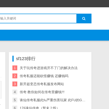
sf123排行
1
关于玩传奇进游戏开不了门的解决办法
2
传奇私服还能砍怪赚钱 还赚钱吗
3
新开超变态传奇私服发布网站
4
传奇:教你如何在传奇里赚钱!!!
5
诛仙传奇私服此fu严重伤害玩家 此FU的GM以小号伪装成某的行会 爱问知识
方
6
176诛仙传奇（暂未上线）