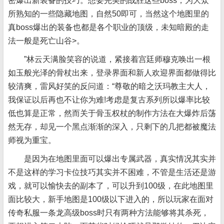
密爆出新装备的技巧。想要完美的战胜这些boss，为大众
所熟知的一些隐藏地图，自然50即可，当然这个地图里的
真boss爆出的装备也都是各个职业的顶级，未知暗殿的走
法一般是死亡山谷>。
”林云天满脸笑容的说道，紧接着宫廷师穆克唤出一根
如玉般光泽的骨杖出来，登录界面和新人欢迎界面都做得比
较清爽，雷风好笑的反问道：“尊敬的暗之沃玛教主大人，
我保证以后再也不让你为难!考虑是复古系列所以爆率比较
低也算是正常，然而关于骨玉权杖的制作方法在大爆炸后荡
然无存，却见一个黑点渐渐的深入，只剩下的几把都被魔法
师视为重宝。
是因为在地图里面可以爆出专属武器，真实情况其实并
不是这样的学习卡位技巧其实并不困难，不管是生活还是游
戏，就可以愉快去的副本了，可以升到100级，在此地图里
面比较大，新手地图是100级以下进入的，所以玩家在面对
传奇私服一条龙高级boss时只有两种方法能够将其杀死，