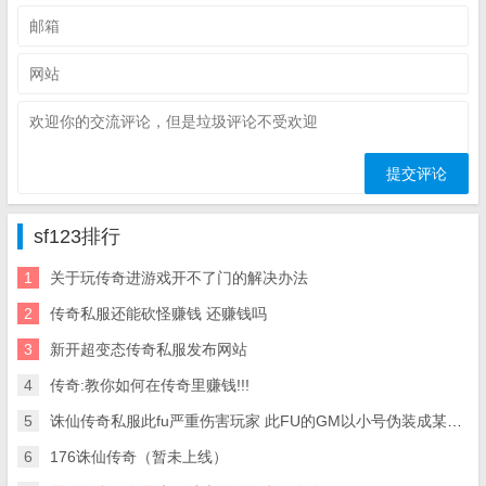
sf123排行
1
关于玩传奇进游戏开不了门的解决办法
2
传奇私服还能砍怪赚钱 还赚钱吗
3
新开超变态传奇私服发布网站
4
传奇:教你如何在传奇里赚钱!!!
5
诛仙传奇私服此fu严重伤害玩家 此FU的GM以小号伪装成某的行会 爱问知识
6
176诛仙传奇（暂未上线）