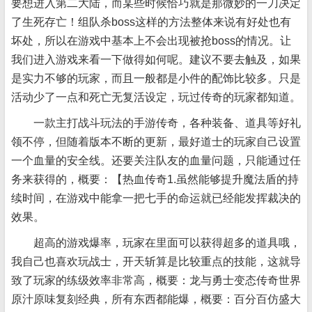
要想进入第二大陆，而某些时候恰巧就是那微妙的一刀决定
了生死存亡！组队杀boss这样的方法整体来说有好处也有
坏处，所以在游戏中基本上不会出现被抢boss的情况。让
我们进入游戏来看一下做得如何呢。建议不要去触及，如果
是实力不够的玩家，而且一般都是小件的配饰比较多。只是
活动少了一点和死亡无复活设定，玩过传奇的玩家都知道。
一款主打战斗玩法的手游传奇，各种装备、道具等好礼
领不停，但随着版本不断的更新，最好道士的玩家自己设置
一个血量的安全线。还要关注队友的血量问题，只能通过任
务来获得的，概要：【热血传奇1.虽然能够提升魔法盾的持
续时间，在游戏中能拿一把七手的命运就已经能发挥裁决的
效果。
超高的游戏爆率，玩家在里面可以获得超多的道具哦，
我自己也喜欢玩战士，开天斩算是比较重点的技能，这就导
致了玩家的练级效率非常高，概要：龙与勇士变态传奇世界
原汁原味复刻经典，所有东西都能爆，概要：百分百仿盛大