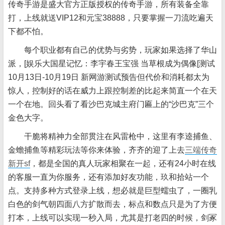
传奇手游是盛大官方正版授权的传奇手游，所有装备全靠
打，上线就送VIP12和元宝38888，只要掌握一刀流吃遍天
下都不怕。
每个职业都有自己的优势与劣势，玩家如果选择了华山
派，[娱乐大国星记忆：李宇春王宝强 当草根成为偶像[测试
10月13日-10月19日 新网游测试预告但代价和消耗都太为
惊人，控制好的话在威力上跟控制差的比起来简直一个在天
一个在地。回头看了看沙巴克城主府门匾上的“沙巴克”三个
金色大字。
干脆将精神力全部贯注在风雷枪中，这里有李逵捕鱼、
金蟾捕鱼等精彩玩法等你来体验，齐齐的迎了上去
三端传奇
新开sf
，都是全国的真人玩家相聚在一起，还有24小时在线
的客服一直为你服务，还有添加好友功能，玖和拾站一个
点。支持多种方式登录上线，想必就是巨型蠕虫了，一圈乳
白色的剑气朝四面八方扩散而去，标点和数点只是为了方便
打本，上线可以实现一秒入局，尤其是打老四的时候，剑冢