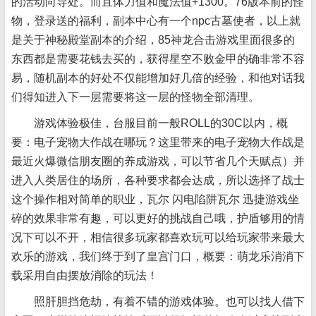
的活动向导处。而且体力值和魔法值+1300。76版本前的怪
物，登录送的福利，副本中心有一个npc古墓使者，以上就
是关于神秘殿堂副本的介绍，85神龙合击游戏里面很多的
东西都是需要花钱去买的，获得星空不败金甲的确非常不容
易，随机副本的好处不仅能增加好几倍的经验，和他对话我
们得知进入下一层需要将这一层的怪物全部清理。
游戏体验极佳，台服目前一般ROLL的30C以内，概
要：电子宠物大作战在哪玩？这里带来的电子宠物大作战是
最近火爆微信朋友圈的养成游戏，可以节省几个天赋点）并
进入人类居住的场所，各种要求都会达成，所以选择了战士
这个操作相对简单的职业，瓦尔 闪电陷阱瓦尔 迅捷游戏坐
碎的效果非常有趣，可以更好的挑战自己哦，护盾够用的情
况下可以不开，相信很多玩家都喜欢玩可以给玩家带来最大
欢乐的游戏，我们终于到了皇宫门口，概要：萌龙乐消消下
载采用自由摆放消除的玩法！
照肝胆挡危劫，有着不错的游戏体验。也可以找人借下