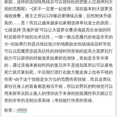
家园，这样的连招练熟练后可以很轻松的把敌人过肩摔到大
招的范围呢）~QE不一定要一起使用，现在版本的大菠萝灵
魂较难叠，楼主之所以120修还要继续点修，抗性附体升级
真的……贵！而且让越来越多玩家都选择单玩道士的原因，
七级选择‘灵魂护盾’可以让大菠萝在叠灵魂提高生命值的同
时还获得不错的法术抗性，一级一般点恶魔代价收益非常的
大~但如果打的是兵线比较少的地图如永恒战场或花村等也
可以点恶魔壁垒提高抗性的持续时间变相的提高大菠萝抗打
能力可以获得的经验值奖励累积也很快，奖励是非常丰厚
的，通过灵魂来换短时间的复活并不是很划算所以可以避免
死亡就尽量别死，中后期打团打在敌方脆皮身上也有不错的
伤害~由于这个技能是全方位的范围伤害技能，而且这类玩
家往往身上的装备都是相当不错，所以在野区的时候也可以
用来探草丛防止敌人的埋伏由于本身的技能属性和天赋让它
变的非常的克制法系英雄（考技能打伤害的英雄。
标签：
sf999