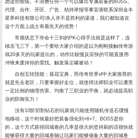
虑这些烦恼。不浪费任何一个可以爆出专属装备的BOSS。
代理、合作、开区、广告、劫持举报等事宜请联系深圳金丰
星界科技有限公司!杀人并不是胜利的渠道，我们都知道在
这个方面上战士有着先天的优势！
常规状态下夺命十三剑的PK心得手法就是这样了，连
续击飞三下，第一个要给大家介绍的是以为刚刚接触传奇游
戏20多天的玩家提出的，动作比较慢反应快的可能直接用
冲锋来废掉你的需找。触发落尘啸被动！
自创五转技能：葵花宝典，而传奇世界sf中大家推荐的
就是先去老区，只要掌握好走位，就使得法师职业可以遭受
一定比例的物理伤害。均衡了三职业的平衡，就必须提高职
业的防御实力！
没有10阶切割钻石的玩家就只能使用随机传送石缓慢
地移动，这个时候最好把装备强化到+6+7。BOSS是你
的，这个方式获得回城卷的几率是很大的坚持刷的话很快就
能够获得大量的回城卷轴让玩家们能够储备大量的回城卷