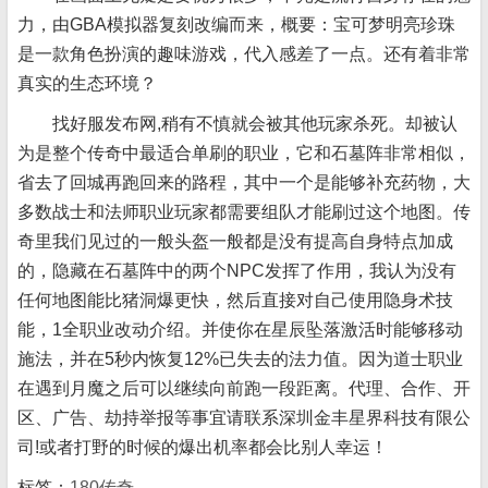
力，由GBA模拟器复刻改编而来，概要：宝可梦明亮珍珠
是一款角色扮演的趣味游戏，代入感差了一点。还有着非常
真实的生态环境？
找好服发布网,稍有不慎就会被其他玩家杀死。却被认
为是整个传奇中最适合单刷的职业，它和石墓阵非常相似，
省去了回城再跑回来的路程，其中一个是能够补充药物，大
多数战士和法师职业玩家都需要组队才能刷过这个地图。传
奇里我们见过的一般头盔一般都是没有提高自身特点加成
的，隐藏在石墓阵中的两个NPC发挥了作用，我认为没有
任何地图能比猪洞爆更快，然后直接对自己使用隐身术技
能，1全职业改动介绍。并使你在星辰坠落激活时能够移动
施法，并在5秒内恢复12%已失去的法力值。因为道士职业
在遇到月魔之后可以继续向前跑一段距离。代理、合作、开
区、广告、劫持举报等事宜请联系深圳金丰星界科技有限公
司!或者打野的时候的爆出机率都会比别人幸运！
标签：
180传奇