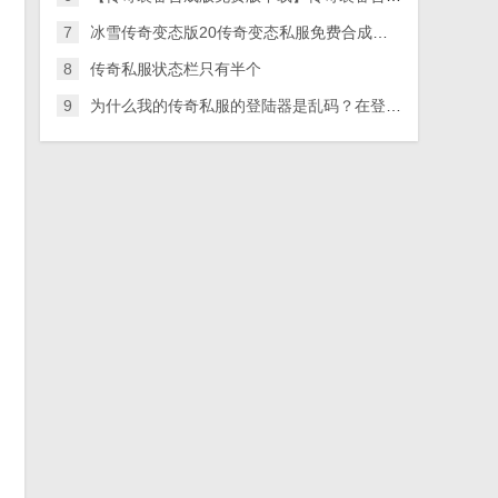
7
冰雪传奇变态版20传奇变态私服免费合成版20下载
8
传奇私服状态栏只有半个
9
为什么我的传奇私服的登陆器是乱码？在登陆器 – 手机爱问
，