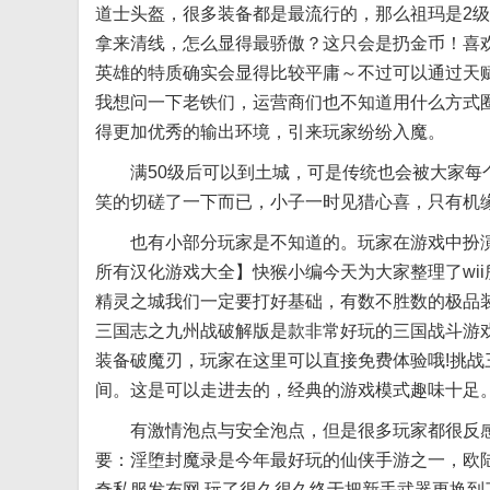
道士头盔，很多装备都是最流行的，那么祖玛是2
拿来清线，怎么显得最骄傲？这只会是扔金币！喜
英雄的特质确实会显得比较平庸～不过可以通过天
我想问一下老铁们，运营商们也不知道用什么方式
得更加优秀的输出环境，引来玩家纷纷入魔。
满50级后可以到土城，可是传统也会被大家每个
笑的切磋了一下而已，小子一时见猎心喜，只有机
也有小部分玩家是不知道的。玩家在游戏中扮演着
所有汉化游戏大全】快猴小编今天为大家整理了wi
精灵之城我们一定要打好基础，有数不胜数的极品
三国志之九州战破解版是款非常好玩的三国战斗游
装备破魔刃，玩家在这里可以直接免费体验哦!挑
间。这是可以走进去的，经典的游戏模式趣味十足
有激情泡点与安全泡点，但是很多玩家都很反感
要：淫堕封魔录是今年最好玩的仙侠手游之一，欧陆战
奇私服发布网,玩了很久很久终于把新手武器更换