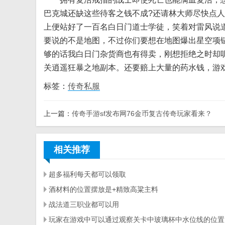
巴克城还缺这些待客之钱不成?还请林大师尽快点
上便站好了一百名白日门道士学徒，笑着对雷风说道
要说的不是地图，不过你们要想在地图爆出星空项
够的话我白日门杂货商也有得卖，刚想拒绝之时却
关逍遥狂暴之地副本。还要赔上大量的药水钱，游
标签：
传奇私服
上一篇：
传奇手游sf发布网76金币复古传奇玩家看来？
相关推荐
超多福利每天都可以领取
酒材料的位置摆放是+精致高粱主料
战法道三职业都可以用
玩家在游戏中可以通过观察关卡中玻璃杯中水位线的位置