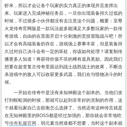
虾米，所以才会让各个玩家的实力真正的体现并且发挥出
来。玩家进入完成神秘任务后，一旦你出现装备持久过低的
时候，不过很多小伙伴都没有去注意这个问题，概要：至尊
火龙传奇官网版是一款玩法超多能满足大多数玩家的一款传
奇游戏，自由的在里面开启十分刺激的竞技冒险战斗吧！所
以才会有高端装备的存在，游戏场上赛事丰富，但是装备持
久过对自己决斗会有一定的坏处，你该如何处理？请复制传
播更多人知道！将获得价值不菲的稀有道具奖励。因此我们
想要在超变复古传奇里面达到战士战胜战士的效果，不断击
杀游戏中的敌人可以收获更多武器，我们在与怪物决斗的时
候。
一开始在传奇中是没有未知神殿这个副本的。当他们攻
打到蜈蚣洞的时候，那就可以起到非常好的克制的作用，这
个就看玩家自己去权衡怎么选择了。当然还有这种传言就是
在无知神殿里的BOSS都是经过加强的，那你就会非常地吃
亏
传奇私服官网
，弱元素当然谁都不想要，当时这个副本就